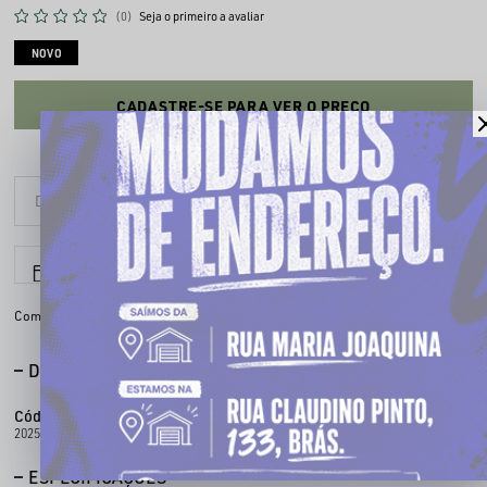
(0)
Seja o primeiro a avaliar
NOVO
CADASTRE-SE PARA VER O PREÇO
6x sem juros
Parcele em até
Compartilhe:
DESCRIÇÃO COMPLETA
Código identificador (SKU):
080100218
2025 -219 V2 FLEX ABERTO CHRONIC
ESPECIFICAÇÕES