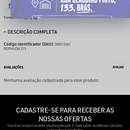
6x sem juros
Parcele em até
Compartilhe:
DESCRIÇÃO COMPLETA
Código identificador (SKU):
000012067
BERMUDA 313
Nenhuma avaliação cadastrada para esse produto.
CADASTRE-SE PARA RECEBER AS
NOSSAS OFERTAS
Inscreva-se para receber atualizações por e-mail sobre as últimas coleções,