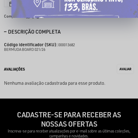
6x sem juros
Parcele em até
Compartilhe:
DESCRIÇÃO COMPLETA
Código identificador (SKU):
000013682
BERMUDA BOARD 021/26
Nenhuma avaliação cadastrada para esse produto.
CADASTRE-SE PARA RECEBER AS
NOSSAS OFERTAS
Inscreva-se para receber atualizações por e-mail sobre as últimas coleções,
campanhas e novidades.