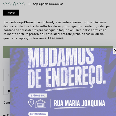
(0)
Seja o primeiro a avaliar
NOVO
Bermuda sarja Chronic: confortável, resistente e com estilo que não passa
despercebido. Corte reto solto, tecido sarja que aguenta uso diário, estampa
bordada no bolso de trás pra dar aquele toque exclusivo. bolsos práticos e
caimento perfeito pra tênis ou bota. Ideal pra rolê, trabalho casual ou dia
Ler mais
quente — simples, forte e versátil.
CADASTRE-SE PARA VER O PREÇO
6x sem juros
Parcele em até
Compartilhe:
DESCRIÇÃO COMPLETA