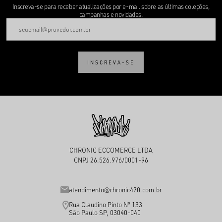
Inscreva-se para receber atualizações por e-mail sobre as últimas coleções,
campanhas e novidades.
INSCREVA-SE
CHRONIC ECCOMERCE LTDA
CNPJ 26.526.976/0001-96
atendimento@chronic420.com.br
Rua Claudino Pinto Nº 133
São Paulo SP, 03040-040