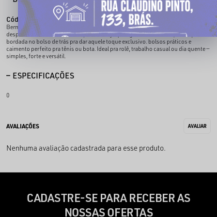
Código identificador (SKU):
002424007
Bermuda sarja Chronic: confortável, resistente e com estilo que não passa
despercebido. Corte reto solto, tecido sarja que aguenta uso diário, estampa
bordada no bolso de trás pra dar aquele toque exclusivo. bolsos práticos e
caimento perfeito pra tênis ou bota. Ideal pra rolê, trabalho casual ou dia quente —
simples, forte e versátil.
ESPECIFICAÇÕES
0
Nenhuma avaliação cadastrada para esse produto.
CADASTRE-SE PARA RECEBER AS
NOSSAS OFERTAS