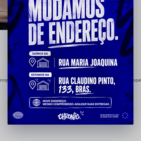
enquanto a manga carrega o detalhe que fecha a peça — identidade espa