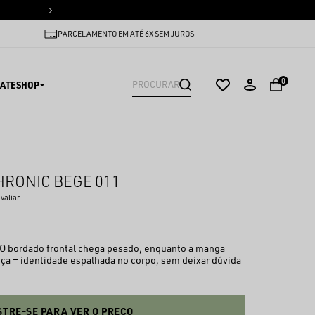
PARCELAMENTO EM ATÉ 6X SEM
PARCELAMENTO EM ATÉ 6X SEM JUROS
0
ATESHOP
RONIC BEGE 011
avaliar
 O bordado frontal chega pesado, enquanto a manga
eça — identidade espalhada no corpo, sem deixar dúvida
TRE-SE PARA VER O PREÇO