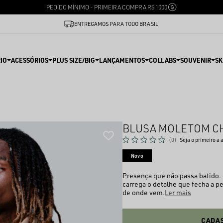
PEDIDO MÍNIMO - PRIMEIRA COMPRA R$ 1000
ENTREGAMOS PARA TODO BRASIL
IO
ACESSÓRIOS
PLUS SIZE/BIG
LANÇAMENTOS
COLLABS
SOUVENIR
SK
BLUSA MOLETOM CH
(0)
Seja o primeiro a 
Novo
Presença que não passa batido.
carrega o detalhe que fecha a p
de onde vem.
Ler mais
CADAS