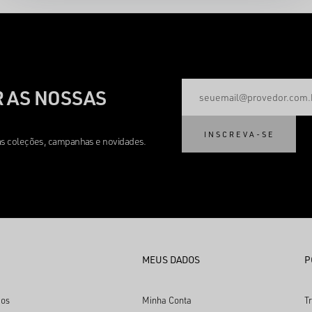
 AS NOSSAS
INSCREVA-SE
mas coleções, campanhas e novidades.
MEUS DADOS
P
os
Minha Conta
T