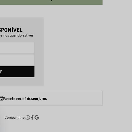
SPONÍVEL
aremos quando estiver
E
6x sem juros
Parcele em até
Compartilhe: