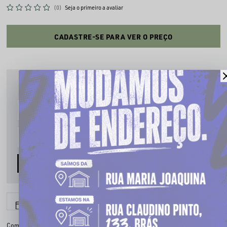
(0)
Seja o primeiro a avaliar
CADASTRE-SE PARA VER O PREÇO
PRODUTO INDISPONÍVEL
Cadastre seu email que te avisaremos quando estiver disponível:
AVISE-ME
6x sem juros
Parcele em até
Compartilhe: