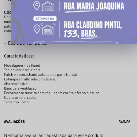
Código identificador (SKU):
702601201
Boné Five Panel CHRONIC confeccionado em tecido leve e resistente, com
modelagem de cinco gomos e ajuste traseiro regulável. O modelo conta com
patch emborrachado aplicado na parte frontal e estampa em alto relevo na lateral,
combinando acabamento diferenciado e identidade visual marcante.
ESPECIFICAÇÕES
Características:
Modelagem Five Panel
Tecido leve e resistente
Patch emborrachado aplicado na parte frontal
Estampa em alto relevo na lateral
Aba reta flexível
Ilhós para ventilação
Fechamento traseiro com regulagem em fita e fecho plástico
Costuras reforçadas
Tamanho único
Nenhuma avaliação cadastrada para esse produto.