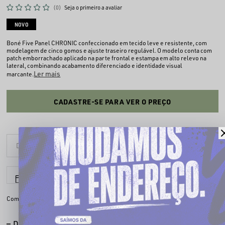
(0)
Seja o primeiro a avaliar
NOVO
Boné Five Panel CHRONIC confeccionado em tecido leve e resistente, com
modelagem de cinco gomos e ajuste traseiro regulável. O modelo conta com
patch emborrachado aplicado na parte frontal e estampa em alto relevo na
lateral, combinando acabamento diferenciado e identidade visual
Ler mais
marcante.
CADASTRE-SE PARA VER O PREÇO
6x sem juros
Parcele em até
Compartilhe:
DESCRIÇÃO COMPLETA