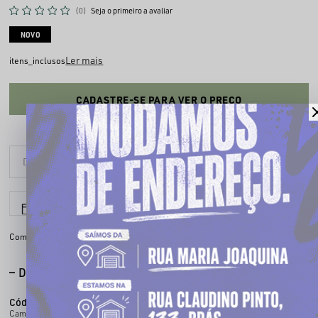
(0)
Seja o primeiro a avaliar
NOVO
Ler mais
itens_inclusos
CADASTRE-SE PARA VER O PREÇO
6x sem juros
Parcele em até
Compartilhe:
DESCRIÇÃO COMPLETA
Código identificador (SKU):
400083003
Camiseta de time CHRONIC confeccionada em tecido leve, com estampas