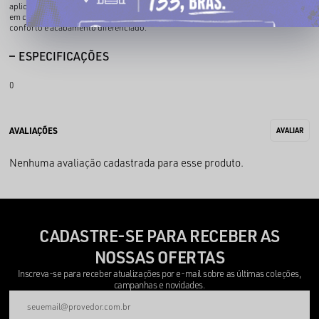
aplicadas na frente e nas costas. O modelo apresenta arte frontal com detalhes
em contraste e estampa traseira com grafismo e numeração, combinando
conforto e acabamento diferenciado.
ESPECIFICAÇÕES
0
Nenhuma avaliação cadastrada para esse produto.
CADASTRE-SE PARA RECEBER AS
NOSSAS OFERTAS
Inscreva-se para receber atualizações por e-mail sobre as últimas coleções,
campanhas e novidades.