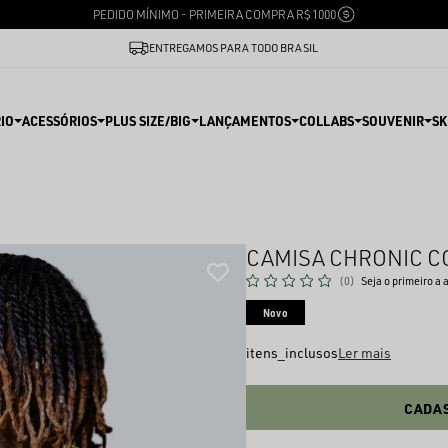
PEDIDO MÍNIMO - PRIMEIRA COMPRA R$ 1000
ENTREGAMOS PARA TODO BRASIL
IO
ACESSÓRIOS
PLUS SIZE/BIG
LANÇAMENTOS
COLLABS
SOUVENIR
SK
CAMISA CHRONIC C
(0)
Seja o primeiro a 
Novo
itens_inclusos
Ler mais
CADAS