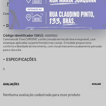
6x sem juros
Parcele em até
Compartilhe:
DESCRIÇÃO COMPLETA
Código identificador (SKU):
400090002
Camiseta de Time CHRONIC confeccionada em tecido leve e respirável, com
estampas aplicadas na parte frontal e nas costas. O modelo proporciona
conforto e liberdade de movimento, com visual marcante e acabamento pensado
para o dia a dia.
ESPECIFICAÇÕES
0
Nenhuma avaliação cadastrada para esse produto.