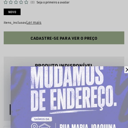
(0)
Seja o primeiro a avaliar
NOVO
Ler mais
itens_inclusos
CADASTRE-SE PARA VER O PREÇO
PRODUTO INDISPONÍVEL
Cadastre seu email que te avisaremos quando estiver disponível:
AVISE-ME