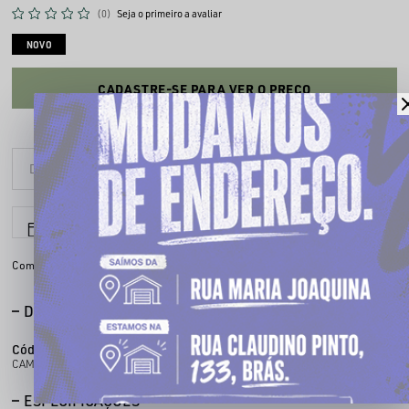
(0)
Seja o primeiro a avaliar
NOVO
CADASTRE-SE PARA VER O PREÇO
6x sem juros
Parcele em até
Compartilhe:
DESCRIÇÃO COMPLETA
Código identificador (SKU):
105000001
CAMISA DE TIME 050
ESPECIFICAÇÕES