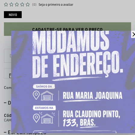
(0)
Seja o primeiro a avaliar
NOVO
CADASTRE-SE PARA VER O PREÇO
6x sem juros
Parcele em até
Compartilhe:
DESCRIÇÃO COMPLETA
Código identificador (SKU):
100005901
CAMISA DE TIME 059
ESPECIFICAÇÕES