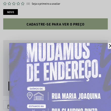
(0)
Seja o primeiro a avaliar
NOVO
CADASTRE-SE PARA VER O PREÇO
PRODUTO INDISPONÍVEL
Cadastre seu email que te avisaremos quando estiver disponível:
AVISE-ME
6x sem juros
Parcele em até