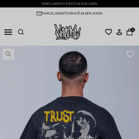
S
PEDIDO MÍNIMO 24 PEÇAS
PARCELAMENTO EM ATÉ 6X SEM JUROS
0