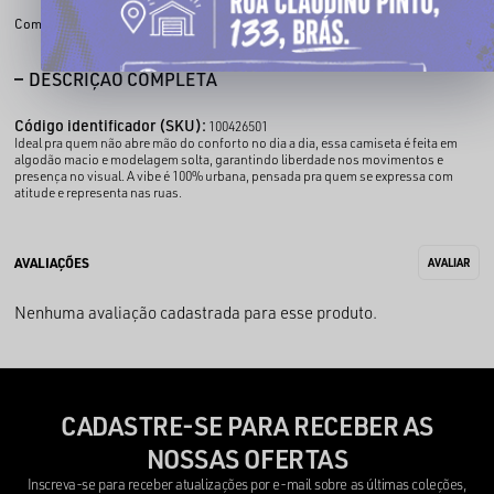
Compartilhe:
DESCRIÇÃO COMPLETA
Código identificador (SKU):
100426501
Ideal pra quem não abre mão do conforto no dia a dia, essa camiseta é feita em
algodão macio e modelagem solta, garantindo liberdade nos movimentos e
presença no visual. A vibe é 100% urbana, pensada pra quem se expressa com
atitude e representa nas ruas.
Nenhuma avaliação cadastrada para esse produto.
CADASTRE-SE PARA RECEBER AS
NOSSAS OFERTAS
Inscreva-se para receber atualizações por e-mail sobre as últimas coleções,