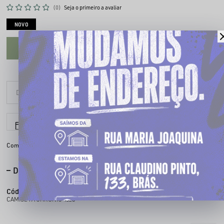
(0)
Seja o primeiro a avaliar
NOVO
CADASTRE-SE PARA VER O PREÇO
6x sem juros
Parcele em até
Compartilhe:
DESCRIÇÃO COMPLETA
Código identificador (SKU):
100432801
CAMISETA CHRONIC 4328