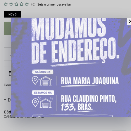
(0)
Seja o primeiro a avaliar
NOVO
CADASTRE-SE PARA VER O PREÇO
6x sem juros
Parcele em até
Compartilhe:
DESCRIÇÃO COMPLETA
Código identificador (SKU):
100436801
CAMISETA CHRONIC 4368