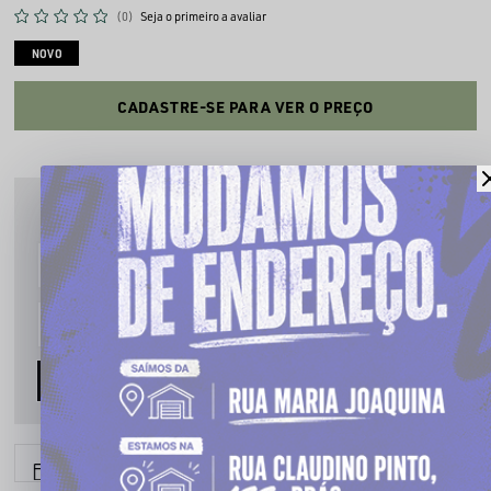
(0)
Seja o primeiro a avaliar
NOVO
CADASTRE-SE PARA VER O PREÇO
PRODUTO INDISPONÍVEL
Cadastre seu email que te avisaremos quando estiver disponível:
AVISE-ME
6x sem juros
Parcele em até