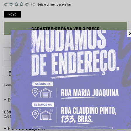
(0)
Seja o primeiro a avaliar
NOVO
CADASTRE-SE PARA VER O PREÇO
6x sem juros
Parcele em até
Compartilhe:
DESCRIÇÃO COMPLETA
Código identificador (SKU):
100452101
CAMISETA CHRONIC 4521
ESPECIFICAÇÕES