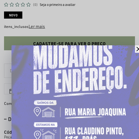
(0)
Seja o primeiro a avaliar
NOVO
Ler mais
itens_inclusos
CADASTRE-SE PARA VER O PREÇO
6x sem juros
Parcele em até
Compartilhe:
DESCRIÇÃO COMPLETA
Código identificador (SKU):
100461901
Peça versátil, feita pra acompanhar o ritmo da rua sem perder a identidade.