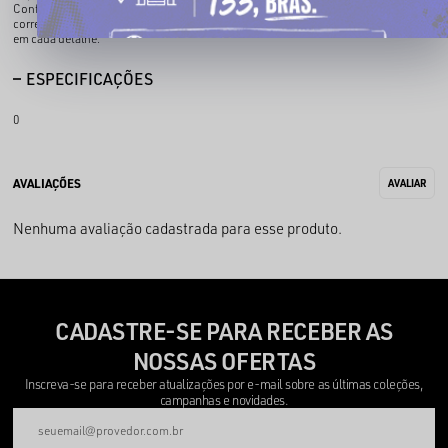
Confortável e fácil de combinar, entrega atitude na medida certa pra quem vive o
corre todos os dias. Estilo autêntico, postura firme e o DNA CHRONIC presente
em cada detalhe.
ESPECIFICAÇÕES
0
Nenhuma avaliação cadastrada para esse produto.
CADASTRE-SE PARA RECEBER AS
NOSSAS OFERTAS
Inscreva-se para receber atualizações por e-mail sobre as últimas coleções,
campanhas e novidades.