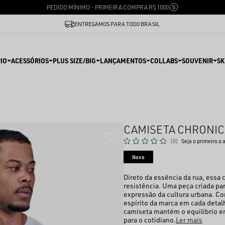
PEDIDO MÍNIMO - PRIMEIRA COMPRA R$ 1000
ENTREGAMOS PARA TODO BRASIL
IO
ACESSÓRIOS
PLUS SIZE/BIG
LANÇAMENTOS
COLLABS
SOUVENIR
SK
CAMISETA CHRONIC
(0)
Seja o primeiro a 
Novo
Direto da essência da rua, essa
resistência. Uma peça criada par
expressão da cultura urbana. Co
espírito da marca em cada deta
camiseta mantém o equilíbrio en
para o cotidiano.
Ler mais