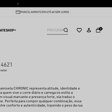
PARCELAMENTO EM ATÉ 6X SEM
PARCELAMENTO EM ATÉ 6X SEM JUROS
0
ATESHOP
 4621
avaliar
 camiseta CHRONIC representa atitude, identidade e
a quem vive o corre diário e carrega no estilo a
m visual marcante e presença forte, ela traduz o
lhe. Perfeita para compor qualquer combinação, essa
tre conforto e autenticidade, trazendo o peso da rua