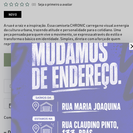
(0)
Seja o primeiro a avaliar
NOVO
A rua é a raiz e a inspiração. Essa camiseta CHRONIC carrega no visual a energia
da cultura urbana, trazendo atitude e personalidade para o cotidiano. Uma
peça pensada para quem vive o movimento, se expressa através do estilo e
transforma o básico em identidade. Simples, direta e com a força de quem
Ler mais
representa a rua.
CADASTRE-SE PARA VER O PREÇO
6x sem juros
Parcele em até
Compartilhe:
DESCRIÇÃO COMPLETA