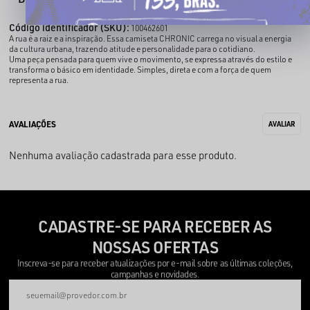
Código identificador (SKU):
100462601
A rua é a raiz e a inspiração. Essa camiseta CHRONIC carrega no visual a energia
da cultura urbana, trazendo atitude e personalidade para o cotidiano.
Uma peça pensada para quem vive o movimento, se expressa através do estilo e
transforma o básico em identidade. Simples, direta e com a força de quem
representa a rua.
Nenhuma avaliação cadastrada para esse produto.
CADASTRE-SE PARA RECEBER AS
NOSSAS OFERTAS
Inscreva-se para receber atualizações por e-mail sobre as últimas coleções,
campanhas e novidades.