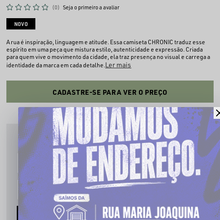
(0)
Seja o primeiro a avaliar
NOVO
A rua é inspiração, linguagem e atitude. Essa camiseta CHRONIC traduz esse
espírito em uma peça que mistura estilo, autenticidade e expressão. Criada
para quem vive o movimento da cidade, ela traz presença no visual e carrega a
Ler mais
identidade da marca em cada detalhe.
CADASTRE-SE PARA VER O PREÇO
PRODUTO INDISPONÍVEL
Cadastre seu email que te avisaremos quando estiver disponível:
AVISE-ME