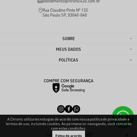
atendimento@chronic420.com.br
Rua Claudino Pinto Nº 133
São Paulo SP, 03040-040
SOBRE
MEUS DADOS
POLÍTICAS
COMPRE COM SEGURANÇA
A Chronic utiliza tecnologias de acordo com nossa política de privacidade e
© 2025 - Chronic. Todos os direitos reservados.
termos de uso, incluindo cookies. Ao permanecer navegando, você concorda
com estas condições.
Plataforma
Estou de acordo