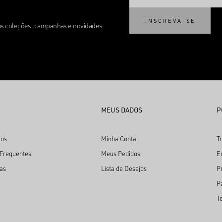
INSCREVA-SE
mas coleções, campanhas e novidades.
MEUS DADOS
P
os
Minha Conta
T
 Frequentes
Meus Pedidos
E
as
Lista de Desejos
P
P
T