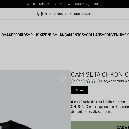
PEDIDO MÍNIMO - PRIMEIRA COMPRA R$ 1000
ENTREGAMOS PARA TODO BRASIL
IO
ACESSÓRIOS
PLUS SIZE/BIG
LANÇAMENTOS
COLLABS
SOUVENIR
SK
CAMISETA CHRONIC
(0)
Seja o primeiro a 
Novo
A essência da rua traduzida em 
CHRONIC entrega conforto, caim
de todos os dias.
Ler mais
CADAS