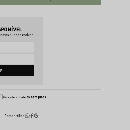
SPONÍVEL
aremos quando estiver
E
6x sem juros
Parcele em até
Compartilhe: