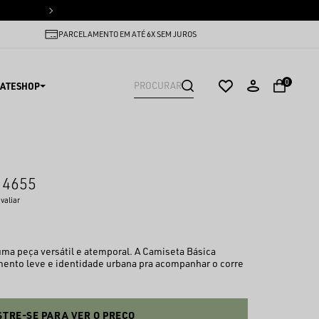
PARCELAMENTO EM ATÉ 6X SEM
PARCELAMENTO EM ATÉ 6X SEM JUROS
0
ATESHOP
 4655
avaliar
uma peça versátil e atemporal. A Camiseta Básica
ento leve e identidade urbana pra acompanhar o corre
TRE-SE PARA VER O PREÇO