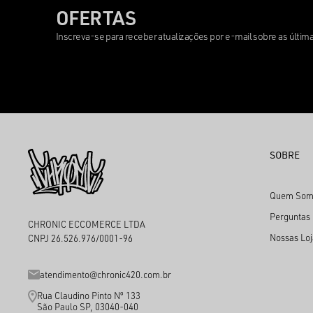
OFERTAS
Inscreva-se para receber atualizações por e-mail sobre as últi
SOBRE
Quem Som
Perguntas
CHRONIC ECCOMERCE LTDA
Nossas Loj
CNPJ 26.526.976/0001-96
atendimento@chronic420.com.br
Rua Claudino Pinto Nº 133
São Paulo SP, 03040-040