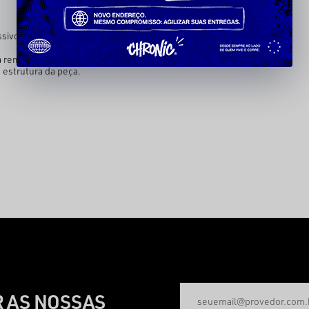
.
ssivos.
ra remover o excesso de água.
 estrutura da peça.
 AS NOSSAS