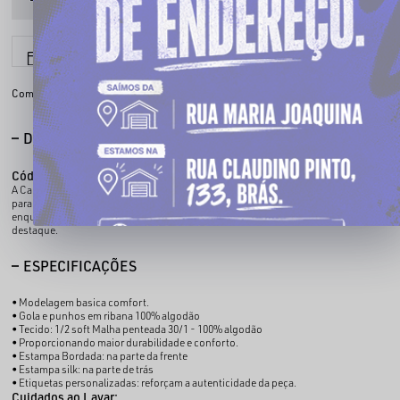
6x sem juros
Parcele em até
Compartilhe:
DESCRIÇÃO COMPLETA
Código identificador (SKU):
100467601
A Camiseta Básica CHRONIC une conforto e autenticidade em uma peça versátil
para o dia a dia. O bordado na parte frontal agrega um acabamento premium,
enquanto a estampa em silk nas costas reforça a identidade da peça com
destaque.
ESPECIFICAÇÕES
• Modelagem basica comfort.
• Gola e punhos em ribana 100% algodão
• Tecido: 1/2 soft Malha penteada 30/1 - 100% algodão
• Proporcionando maior durabilidade e conforto.
• Estampa Bordada: na parte da frente
• Estampa silk: na parte de trás
• Etiquetas personalizadas: reforçam a autenticidade da peça.
Cuidados ao Lavar: