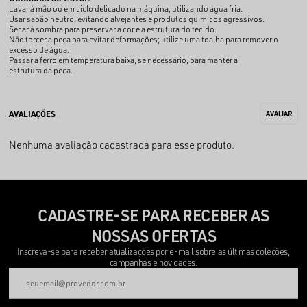
Lavar à mão ou em ciclo delicado na máquina, utilizando água fria.
Usar sabão neutro, evitando alvejantes e produtos químicos agressivos.
Secar à sombra para preservar a cor e a estrutura do tecido.
Não torcer a peça para evitar deformações; utilize uma toalha para remover o
excesso de água.
Passar a ferro em temperatura baixa, se necessário, para manter a
estrutura da peça.
Nenhuma avaliação cadastrada para esse produto.
CADASTRE-SE PARA RECEBER AS
NOSSAS OFERTAS
Inscreva-se para receber atualizações por e-mail sobre as últimas coleções,
campanhas e novidades.