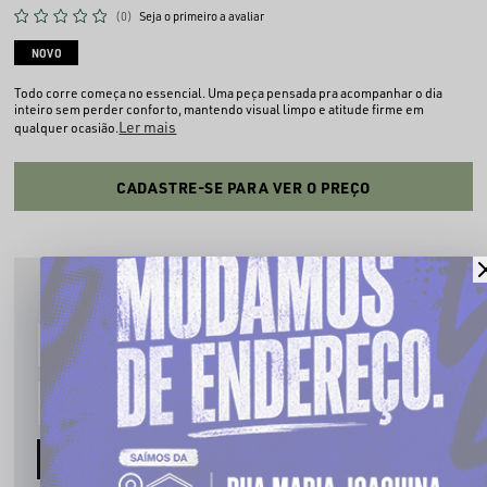
(0)
Seja o primeiro a avaliar
NOVO
Todo corre começa no essencial. Uma peça pensada pra acompanhar o dia
inteiro sem perder conforto, mantendo visual limpo e atitude firme em
Ler mais
qualquer ocasião.
CADASTRE-SE PARA VER O PREÇO
PRODUTO INDISPONÍVEL
Cadastre seu email que te avisaremos quando estiver disponível:
AVISE-ME