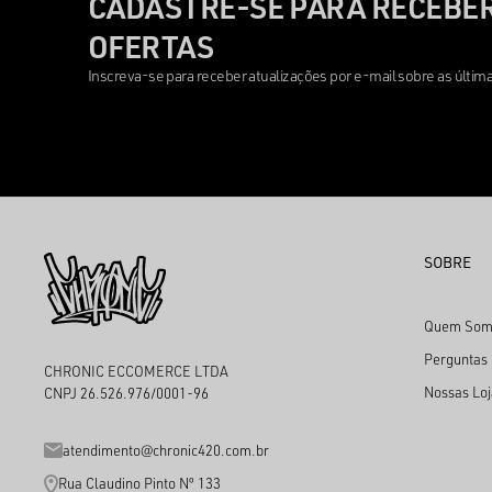
CADASTRE-SE PARA RECEBER
OFERTAS
Inscreva-se para receber atualizações por e-mail sobre as últi
SOBRE
Quem Som
Perguntas
CHRONIC ECCOMERCE LTDA
Nossas Loj
CNPJ 26.526.976/0001-96
atendimento@chronic420.com.br
Rua Claudino Pinto Nº 133