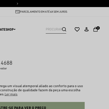
PARCELAMENTO EM ATÉ 6X SEM
PARCELAMENTO EM ATÉ 6X SEM JUROS
0
ATESHOP
 4688
avaliar
ega um visual atemporal aliado ao conforto para o uso
 a construção de qualidade fazem da peça uma escolha
es.
Ler mais
TRE-SE PARA VER O PREÇO