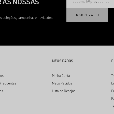
 AS NOSSAS
INSCREVA-SE
mas coleções, campanhas e novidades.
MEUS DADOS
P
os
Minha Conta
T
 Frequentes
Meus Pedidos
E
as
Lista de Desejos
P
P
T