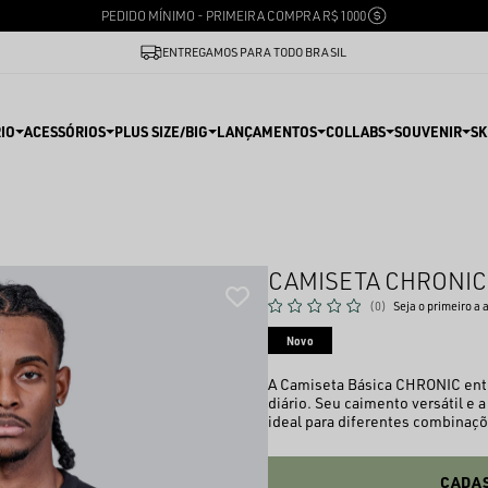
PEDIDO MÍNIMO - PRIMEIRA COMPRA R$ 1000
ENTREGAMOS PARA TODO BRASIL
IO
ACESSÓRIOS
PLUS SIZE/BIG
LANÇAMENTOS
COLLABS
SOUVENIR
SK
CAMISETA CHRONIC
(0)
Seja o primeiro a 
Novo
A Camiseta Básica CHRONIC entr
diário. Seu caimento versátil e
ideal para diferentes combinaçõ
CADAS