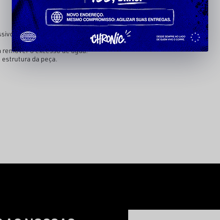
.
ssivos.
ra remover o excesso de água.
 estrutura da peça.