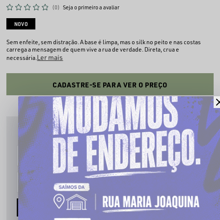
(0)
Seja o primeiro a avaliar
NOVO
Sem enfeite, sem distração. A base é limpa, mas o silk no peito e nas costas
carrega a mensagem de quem vive a rua de verdade. Direta, crua e
Ler mais
necessária.
CADASTRE-SE PARA VER O PREÇO
PRODUTO INDISPONÍVEL
Cadastre seu email que te avisaremos quando estiver disponível:
AVISE-ME