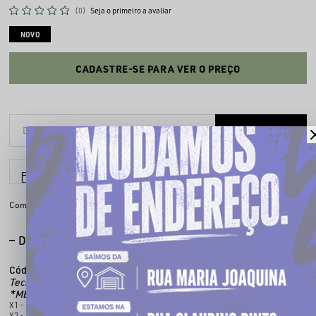
(0)
Seja o primeiro a avaliar
NOVO
CADASTRE-SE PARA VER O PREÇO
6x sem juros
Parcele em até
Compartilhe:
DESCRIÇÃO COMPLETA
Código identificador (SKU):
100979014
Tecido:
100% algodão
*MEDIDAS APROXIMADAS
X1 - Comprimento: 85CM/ Torax: 70cm/ Largura: 71cm/ Manga: 32cm.
X2 - Comprimento: 88CM/ Torax: 72cm/ Largura: 73cm/ Manga: 33cm.