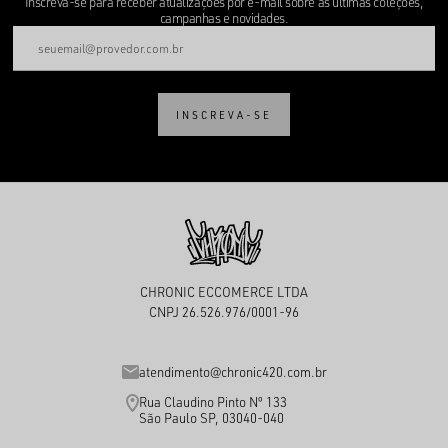
Inscreva-se para receber atualizações por e-mail sobre as últimas coleções,
campanhas e novidades.
INSCREVA-SE
CHRONIC ECCOMERCE LTDA
CNPJ 26.526.976/0001-96
atendimento@chronic420.com.br
Rua Claudino Pinto Nº 133
São Paulo SP, 03040-040