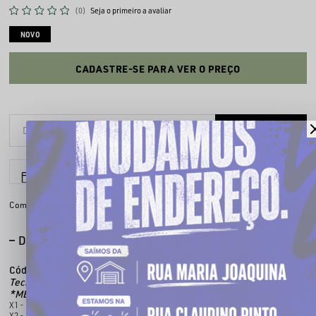
(0)
Seja o primeiro a avaliar
NOVO
CADASTRE-SE PARA VER O PREÇO
6x sem juros
Parcele em até
Compartilhe:
DESCRIÇÃO COMPLETA
Código identificador (SKU):
100986012
Tecido:
100% algodão
*MEDIDAS APROXIMADAS
X1 - Comprimento: 85CM/ Torax: 70cm/ Largura: 71cm/ Manga: 32cm.
X2 - Comprimento: 88CM/ Torax: 72cm/ Largura: 73cm/ Manga: 33cm.