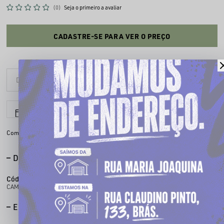
(0)
Seja o primeiro a avaliar
CADASTRE-SE PARA VER O PREÇO
6x sem juros
Parcele em até
Compartilhe:
DESCRIÇÃO COMPLETA
Código identificador (SKU):
100912027
CAMISETA CHRONIC BIG 4158
ESPECIFICAÇÕES