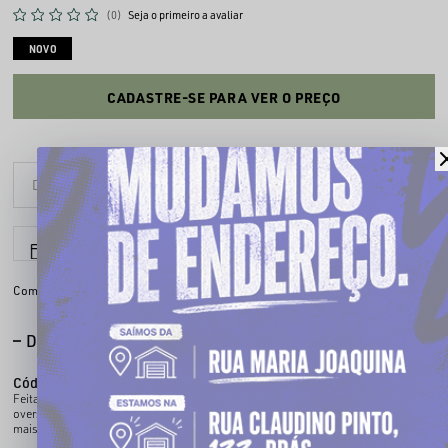
(0)
Seja o primeiro a avaliar
NOVO
CADASTRE-SE PARA VER O PREÇO
6x sem juros
Parcele em até
Compartilhe:
DESCRIÇÃO COMPLETA
Código identificador (SKU):
100918025
Feita 100% em algodão, nossa camiseta entrega conforto. Com um caimento
oversized, trazendo estilo autêntico e folga nas medidas pra quem curte o visual
mais solto.