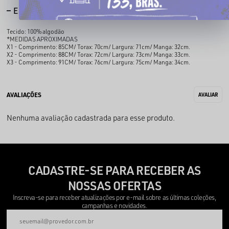
ESPECIFICAÇÕES
Tecido: 100% algodão
*MEDIDAS APROXIMADAS
X1 - Comprimento: 85CM/ Torax: 70cm/ Largura: 71cm/ Manga: 32cm.
X2 - Comprimento: 88CM/ Torax: 72cm/ Largura: 73cm/ Manga: 33cm.
X3 - Comprimento: 91CM/ Torax: 76cm/ Largura: 75cm/ Manga: 34cm.
Nenhuma avaliação cadastrada para esse produto.
CADASTRE-SE PARA RECEBER AS
NOSSAS OFERTAS
Inscreva-se para receber atualizações por e-mail sobre as últimas coleções,
campanhas e novidades.