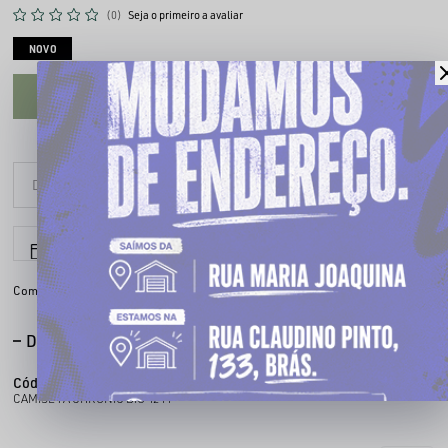
(0)
Seja o primeiro a avaliar
NOVO
CADASTRE-SE PARA VER O PREÇO
6x sem juros
Parcele em até
Compartilhe:
DESCRIÇÃO COMPLETA
Código identificador (SKU):
100235349
CAMISETA CHRONIC BIG 4244