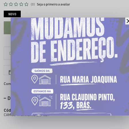
(0)
Seja o primeiro a avaliar
NOVO
CADASTRE-SE PARA VER O PREÇO
6x sem juros
Parcele em até
Compartilhe:
DESCRIÇÃO COMPLETA
Código identificador (SKU):
100438402
CAMISETA CHRONIC BIG 4384