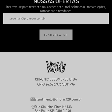
NOSSAS OFERTAS
Inscreva-se para receber atualizações por e-mail sobre as últimas coleções,
campanhas e novidades.
INSCREVA-SE
CHRONIC ECCOMERCE LTDA
CNPJ 26.526.976/0001-96
atendimento@chronic420.com.br
Rua Claudino Pinto Nº 133
São Paulo SP, 03040-040