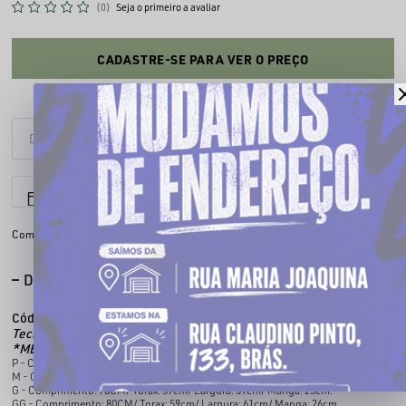
(0)
Seja o primeiro a avaliar
CADASTRE-SE PARA VER O PREÇO
6x sem juros
Parcele em até
Compartilhe:
DESCRIÇÃO COMPLETA
Código identificador (SKU):
100958015
Tecido:
100% algodão
*MEDIDAS APROXIMADAS
P - Comprimento: 74CM/ Torax: 53cm/ Largura: 55cm/ Manga: 23cm.
M - Comprimento: 76CM/ Torax: 55cm/ Largura: 57cm/ Manga: 24cm.
G - Comprimento: 78CM/ Torax: 57cm/ Largura: 59cm/ Manga: 25cm.
GG - Comprimento: 80CM/ Torax: 59cm/ Largura: 61cm/ Manga: 26cm.