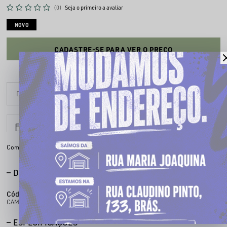
(0)
Seja o primeiro a avaliar
NOVO
CADASTRE-SE PARA VER O PREÇO
6x sem juros
Parcele em até
Compartilhe:
DESCRIÇÃO COMPLETA
Código identificador (SKU):
100445601
CAMISETA CHRONIC OVERSIZED 4456
ESPECIFICAÇÕES