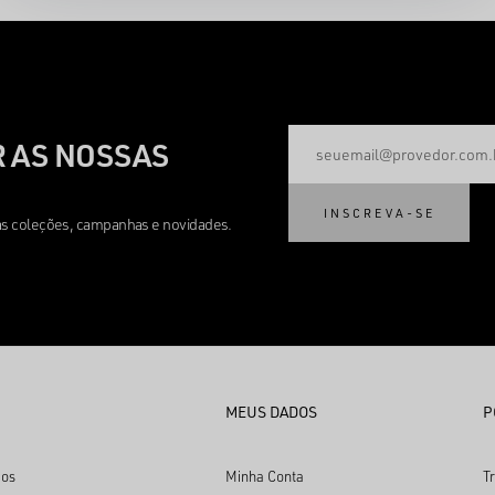
 AS NOSSAS
INSCREVA-SE
mas coleções, campanhas e novidades.
MEUS DADOS
P
os
Minha Conta
T