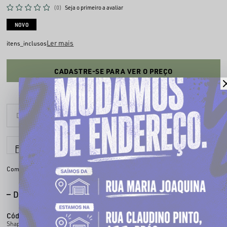
(0)
Seja o primeiro a avaliar
NOVO
Ler mais
itens_inclusos
CADASTRE-SE PARA VER O PREÇO
6x sem juros
Parcele em até
Compartilhe:
DESCRIÇÃO COMPLETA
Código identificador (SKU):
100455501
Shape pesado, presença absurda. A oversized rugby CHRONIC chega com