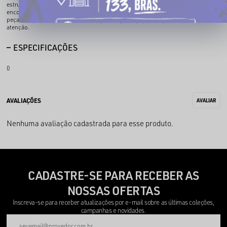
estrutura ampla e visual imponente, trazendo aquela estética de rua mais crua e
encorpada. O caimento oversized combinado ao tecido mais pesado cria uma
peça com personalidade forte, feita pra ocupar espaço sem precisar chamar
atenção.
ESPECIFICAÇÕES
0
Nenhuma avaliação cadastrada para esse produto.
CADASTRE-SE PARA RECEBER AS
NOSSAS OFERTAS
Inscreva-se para receber atualizações por e-mail sobre as últimas coleções,
campanhas e novidades.