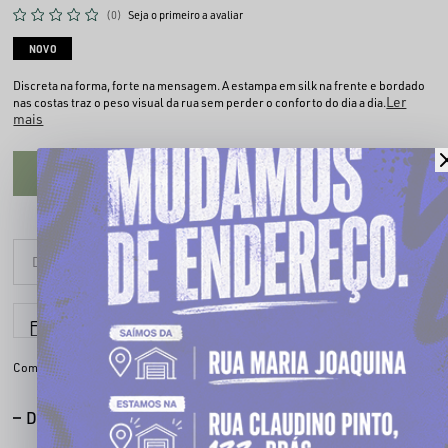
(0)
Seja o primeiro a avaliar
NOVO
Discreta na forma, forte na mensagem. A estampa em silk na frente e bordado
Ler
nas costas traz o peso visual da rua sem perder o conforto do dia a dia.
mais
CADASTRE-SE PARA VER O PREÇO
6x sem juros
Parcele em até
Compartilhe:
DESCRIÇÃO COMPLETA