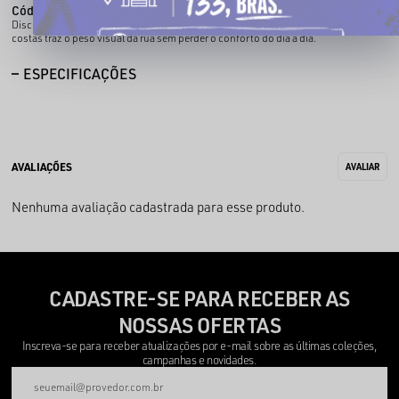
Código identificador (SKU):
100470401
Discreta na forma, forte na mensagem. A estampa em silk na frente e bordado nas
costas traz o peso visual da rua sem perder o conforto do dia a dia.
ESPECIFICAÇÕES
Nenhuma avaliação cadastrada para esse produto.
CADASTRE-SE PARA RECEBER AS
NOSSAS OFERTAS
Inscreva-se para receber atualizações por e-mail sobre as últimas coleções,
campanhas e novidades.