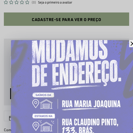
(0)
Seja o primeiro a avaliar
CADASTRE-SE PARA VER O PREÇO
PRODUTO INDISPONÍVEL
Cadastre seu email que te avisaremos quando estiver disponível:
AVISE-ME
6x sem juros
Parcele em até
Compartilhe: