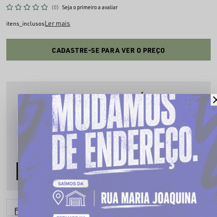
(0)
Seja o primeiro a avaliar
Ler mais
itens_inclusos
CADASTRE-SE PARA VER O PREÇO
PRODUTO INDISPONÍVEL
Cadastre seu email que te avisaremos quando estiver disponível:
AVISE-ME
6x sem juros
Parcele em até