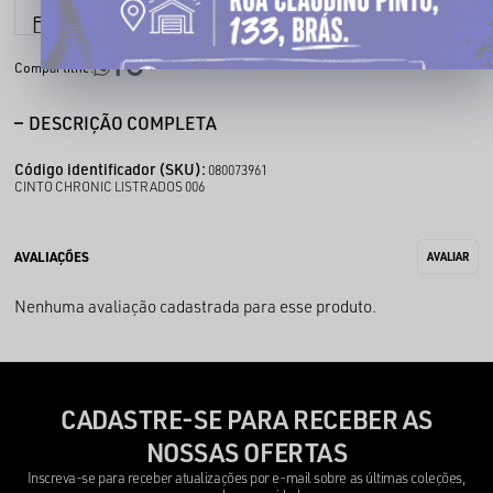
6x sem juros
Parcele em até
Compartilhe:
DESCRIÇÃO COMPLETA
Código identificador (SKU):
080073961
CINTO CHRONIC LISTRADOS 006
Nenhuma avaliação cadastrada para esse produto.
CADASTRE-SE PARA RECEBER AS
NOSSAS OFERTAS
Inscreva-se para receber atualizações por e-mail sobre as últimas coleções,