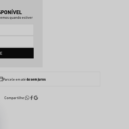
SPONÍVEL
aremos quando estiver
E
6x sem juros
Parcele em até
Compartilhe: