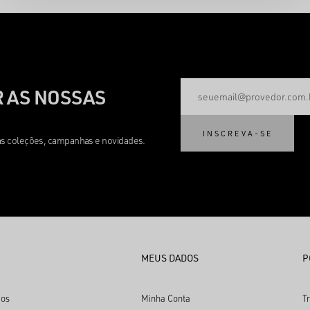
 AS NOSSAS
INSCREVA-SE
mas coleções, campanhas e novidades.
MEUS DADOS
P
os
Minha Conta
T