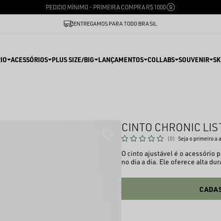
PEDIDO MÍNIMO - PRIMEIRA COMPRA R$ 1000
ENTREGAMOS PARA TODO BRASIL
IO
ACESSÓRIOS
PLUS SIZE/BIG
LANÇAMENTOS
COLLABS
SOUVENIR
SK
CINTO CHRONIC LIS
(0)
Seja o primeiro a 
O cinto ajustável é o acessório 
no dia a dia. Ele oferece alta d
CADAS