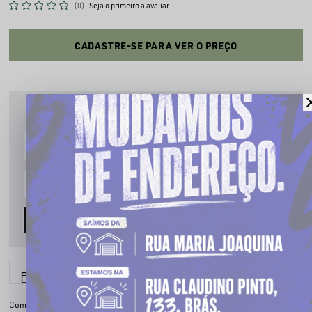
(0)
Seja o primeiro a avaliar
CADASTRE-SE PARA VER O PREÇO
PRODUTO INDISPONÍVEL
Cadastre seu email que te avisaremos quando estiver disponível:
AVISE-ME
6x sem juros
Parcele em até
Compartilhe: