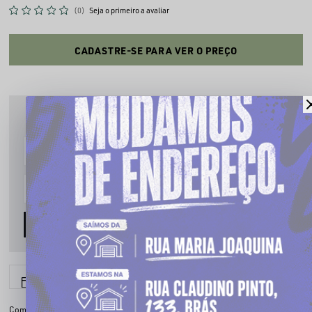
(0)
Seja o primeiro a avaliar
CADASTRE-SE PARA VER O PREÇO
PRODUTO INDISPONÍVEL
Cadastre seu email que te avisaremos quando estiver disponível:
AVISE-ME
6x sem juros
Parcele em até
Compartilhe: