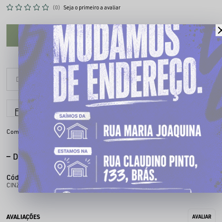
(0)
Seja o primeiro a avaliar
CADASTRE-SE PARA VER O PREÇO
6x sem juros
Parcele em até
Compartilhe:
DESCRIÇÃO COMPLETA
Código identificador (SKU):
130001189
CINZEIRO PORTATIL DE PVC - ROSA FLUORESCENTE