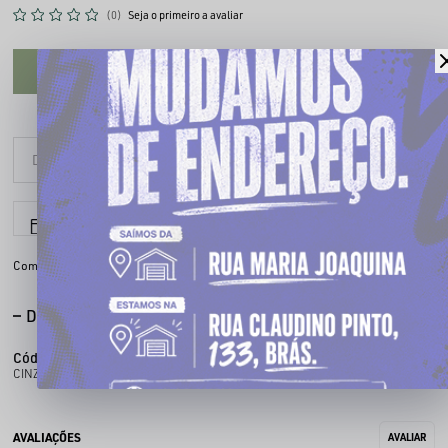
(0)
Seja o primeiro a avaliar
CADASTRE-SE PARA VER O PREÇO
6x sem juros
Parcele em até
Compartilhe:
DESCRIÇÃO COMPLETA
Código identificador (SKU):
130001186
CINZEIRO PORTATIL DE PVC - VERDE LIMA