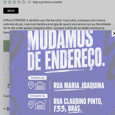
(0)
Seja o primeiro a avaliar
NOVO
A Meia CHRONIC é detalhe que faz barulho. Cano alto, estampa com chama
subindo do pé, representando a energia de quem vive aceso na rua. Identidade
forte até onde quase ninguém olha — porque estilo de verdade começa na
Ler mais
base.
CADASTRE-SE PARA VER O PREÇO
6x sem juros
Parcele em até
Compartilhe:
DESCRIÇÃO COMPLETA