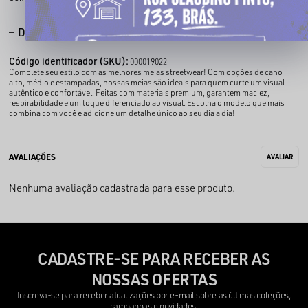
DESCRIÇÃO COMPLETA
Código identificador (SKU):
000019022
Complete seu estilo com as melhores meias streetwear! Com opções de cano
alto, médio e estampadas, nossas meias são ideais para quem curte um visual
autêntico e confortável. Feitas com materiais premium, garantem maciez,
respirabilidade e um toque diferenciado ao visual. Escolha o modelo que mais
combina com você e adicione um detalhe único ao seu dia a dia!
Nenhuma avaliação cadastrada para esse produto.
CADASTRE-SE PARA RECEBER AS
NOSSAS OFERTAS
Inscreva-se para receber atualizações por e-mail sobre as últimas coleções,
campanhas e novidades.