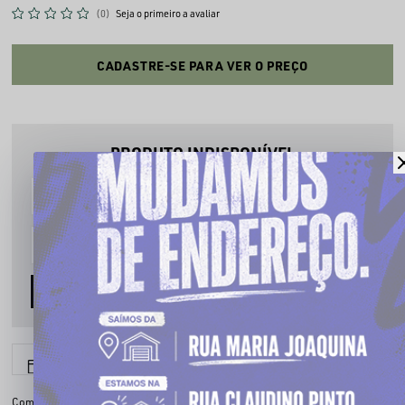
(0)
Seja o primeiro a avaliar
CADASTRE-SE PARA VER O PREÇO
PRODUTO INDISPONÍVEL
Cadastre seu email que te avisaremos quando estiver disponível:
AVISE-ME
6x sem juros
Parcele em até
Compartilhe: