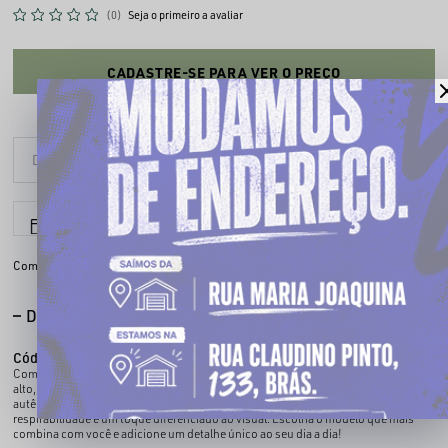
(0)
Seja o primeiro a avaliar
CADASTRE-SE PARA VER O PREÇO
6x sem juros
Parcele em até
Compartilhe:
DESCRIÇÃO COMPLETA
Código identificador (SKU):
000019015
Complete seu estilo com as melhores meias streetwear! Com opções de cano
alto, médio e estampadas, nossas meias são ideais para quem curte um visual
autêntico e confortável. Feitas com materiais premium, garantem maciez,
respirabilidade e um toque diferenciado ao visual. Escolha o modelo que mais
combina com você e adicione um detalhe único ao seu dia a dia!