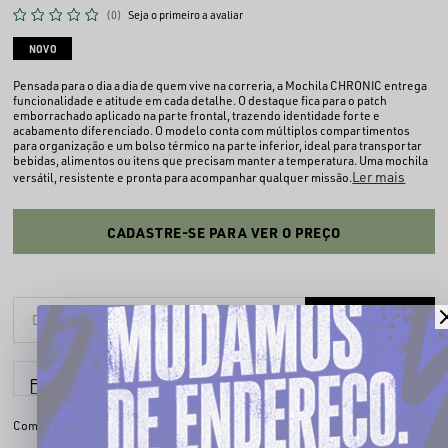
(0)
Seja o primeiro a avaliar
NOVO
Pensada para o dia a dia de quem vive na correria, a Mochila CHRONIC entrega
funcionalidade e atitude em cada detalhe. O destaque fica para o patch
emborrachado aplicado na parte frontal, trazendo identidade forte e
acabamento diferenciado. O modelo conta com múltiplos compartimentos
para organização e um bolso térmico na parte inferior, ideal para transportar
bebidas, alimentos ou itens que precisam manter a temperatura. Uma mochila
Ler mais
versátil, resistente e pronta para acompanhar qualquer missão.
CADASTRE-SE PARA VER O PREÇO
6x sem juros
Parcele em até
Compartilhe: