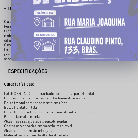
DESCRIÇÃO COMPLETA
Código identificador (SKU):
080026003
Pensada para o dia a dia de quem vive na correria, a Mochila CHRONIC entrega
funcionalidade e atitude em cada detalhe. O destaque fica para o patch
emborrachado aplicado na parte frontal, trazendo identidade forte e acabamento
diferenciado.
O modelo conta com múltiplos compartimentos para organização e um bolso
térmico na parte inferior, ideal para transportar bebidas, alimentos ou itens que
precisam manter a temperatura. Uma mochila versátil, resistente e pronta para
acompanhar qualquer missão.
ESPECIFICAÇÕES
Características:
Patch CHRONIC emborrachado aplicado na parte frontal
Compartimento principal com fechamento em zíper
Bolso frontal com fechamento em zíper
Bolso frontal em tela
Bolso térmico inferior com revestimento interno térmico
Bolsos laterais em tela
Alças traseiras ajustáveis e acolchoadas
Costas acolchoadas em material respirável
Alça superior de mão reforçada
Material resistente e de alta durabilidade